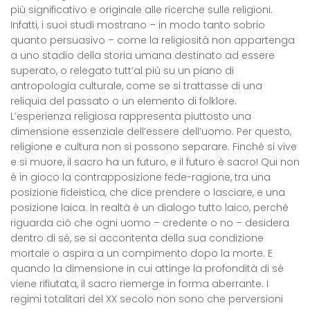
più significativo e originale alle ricerche sulle religioni.
Infatti, i suoi studi mostrano – in modo tanto sobrio
quanto persuasivo – come la religiosità non appartenga
a uno stadio della storia umana destinato ad essere
superato, o relegato tutt’al più su un piano di
antropologia culturale, come se si trattasse di una
reliquia del passato o un elemento di folklore.
L’esperienza religiosa rappresenta piuttosto una
dimensione essenziale dell’essere dell’uomo. Per questo,
religione e cultura non si possono separare. Finché si vive
e si muore, il sacro ha un futuro, e il futuro è sacro! Qui non
è in gioco la contrapposizione fede-ragione, tra una
posizione fideistica, che dice prendere o lasciare, e una
posizione laica. In realtà è un dialogo tutto laico, perché
riguarda ciò che ogni uomo – credente o no – desidera
dentro di sé, se si accontenta della sua condizione
mortale o aspira a un compimento dopo la morte. E
quando la dimensione in cui attinge la profondità di sé
viene rifiutata, il sacro riemerge in forma aberrante. I
regimi totalitari del XX secolo non sono che perversioni