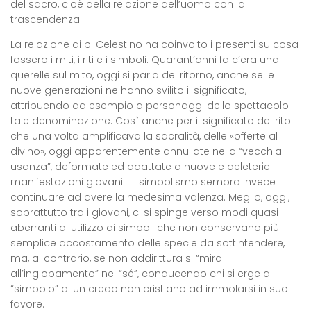
del sacro, cioè della relazione dell’uomo con la
trascendenza.
La relazione di p. Celestino ha coinvolto i presenti su cosa
fossero i miti, i riti e i simboli. Quarant’anni fa c’era una
querelle sul mito, oggi si parla del ritorno, anche se le
nuove generazioni ne hanno svilito il significato,
attribuendo ad esempio a personaggi dello spettacolo
tale denominazione. Così anche per il significato del rito
che una volta amplificava la sacralità, delle «offerte al
divino», oggi apparentemente annullate nella “vecchia
usanza”, deformate ed adattate a nuove e deleterie
manifestazioni giovanili. Il simbolismo sembra invece
continuare ad avere la medesima valenza. Meglio, oggi,
soprattutto tra i giovani, ci si spinge verso modi quasi
aberranti di utilizzo di simboli che non conservano più il
semplice accostamento delle specie da sottintendere,
ma, al contrario, se non addirittura si “mira
all’inglobamento” nel “sé”, conducendo chi si erge a
“simbolo” di un credo non cristiano ad immolarsi in suo
favore.