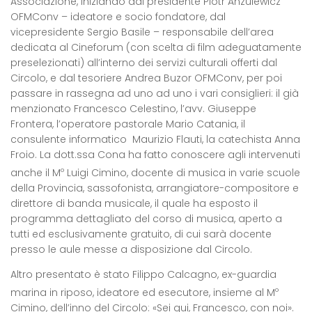
Associazione, iniziando dal presidente Piotr Anzulewicz
OFMConv – ideatore e socio fondatore, dal
vicepresidente Sergio Basile – responsabile dell’area
dedicata al Cineforum (con scelta di film adeguatamente
preselezionati) all’interno dei servizi culturali offerti dal
Circolo, e dal tesoriere Andrea Buzor OFMConv, per poi
passare in rassegna ad uno ad uno i vari consiglieri: il già
menzionato Francesco Celestino, l’avv. Giuseppe
Frontera, l’operatore pastorale Mario Catania, il
consulente informatico Maurizio Flauti, la catechista Anna
Froio. La dott.ssa Cona ha fatto conoscere agli intervenuti
anche il M
Luigi Cimino, docente di musica in varie scuole
o
della Provincia, sassofonista, arrangiatore-compositore e
direttore di banda musicale, il quale ha esposto il
programma dettagliato del corso di musica, aperto a
tutti ed esclusivamente gratuito, di cui sarà docente
presso le aule messe a disposizione dal Circolo.
Altro presentato è stato Filippo Calcagno, ex-guardia
marina in riposo, ideatore ed esecutore, insieme al M
o
Cimino, dell’inno del Circolo: «Sei qui, Francesco, con noi».