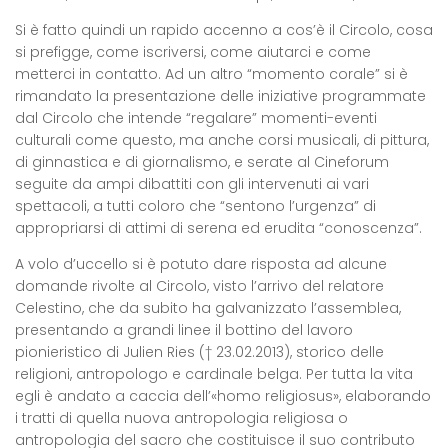
Si è fatto quindi un rapido accenno a cos’è il Circolo, cosa
si prefigge, come iscriversi, come aiutarci e come
metterci in contatto. Ad un altro “momento corale” si è
rimandato la presentazione delle iniziative programmate
dal Circolo che intende “regalare” momenti-eventi
culturali come questo, ma anche corsi musicali, di pittura,
di ginnastica e di giornalismo, e serate al Cineforum
seguite da ampi dibattiti con gli intervenuti ai vari
spettacoli, a tutti coloro che “sentono l’urgenza” di
appropriarsi di attimi di serena ed erudita “conoscenza”.
A volo d’uccello si è potuto dare risposta ad alcune
domande rivolte al Circolo, visto l’arrivo del relatore
Celestino, che da subito ha galvanizzato l’assemblea,
presentando a grandi linee il bottino del lavoro
pionieristico di
Julien Ries
(† 23.02.2013), storico delle
religioni, antropologo e cardinale belga. Per tutta la vita
egli è andato a caccia dell’«homo religiosus», elaborando
i tratti di quella nuova antropologia religiosa o
antropologia del sacro che costituisce il suo contributo