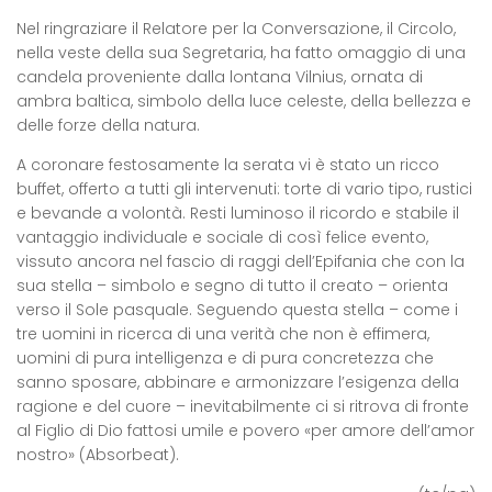
Nel ringraziare il Relatore per la Conversazione, il Circolo,
nella veste della sua Segretaria, ha fatto omaggio di una
candela proveniente dalla lontana Vilnius, ornata di
ambra baltica, simbolo della luce celeste, della bellezza e
delle forze della natura.
A coronare festosamente la serata vi è stato un ricco
buffet, offerto a tutti gli intervenuti: torte di vario tipo, rustici
e bevande a volontà. Resti luminoso il ricordo e stabile il
vantaggio individuale e sociale di così felice evento,
vissuto ancora nel fascio di raggi dell’Epifania che con la
sua stella – simbolo e segno di tutto il creato – orienta
verso il Sole pasquale. Seguendo questa stella – come i
tre uomini in ricerca di una verità che non è effimera,
uomini di pura intelligenza e di pura concretezza che
sanno sposare, abbinare e armonizzare l’esigenza della
ragione e del cuore – inevitabilmente ci si ritrova di fronte
al Figlio di Dio fattosi umile e povero «per amore dell’amor
nostro» (
Absorbeat
).