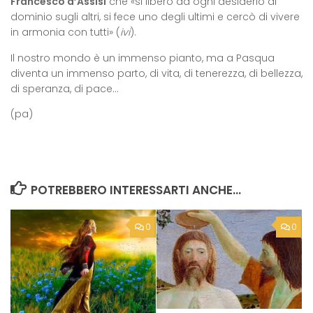
Francesco d’Assisi
che «si liberò da ogni desiderio di
dominio sugli altri, si fece uno degli ultimi e cercò di vivere
in armonia con tutti» (
ivi
).
Il nostro mondo è un immenso pianto, ma a Pasqua
diventa un immenso parto, di vita, di tenerezza, di bellezza,
di speranza, di pace…
(pa)
POTREBBERO INTERESSARTI ANCHE...
0
0