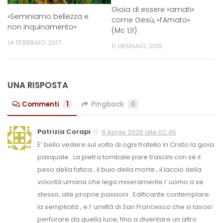
Gioia di essere «amati»
«Seminiamo bellezza e
come Gesù, «l’Amato»
non inquinamento»
(Mc 1,11)
14 FEBBRAIO 2017
11 GENNAIO 2015
UNA RISPOSTA
Commenti
1
Pingback
0
Patrizia Corapi
6 Aprile 2026 alle 02:45
E’ bello vedere sul volto di ogni fratello in Cristo la gioia
pasquale . La pietra tombale pare trascini con sé il
peso della fatica , il buio della morte , il laccio della
volontà umana che lega miseramente l’ uomo a se
stesso, alle proprie passioni . Edificante contemplare
la semplicità , e l’ umiltà di San Francesco che si lascio’
perforare da quella luce, fino a diventare un altro