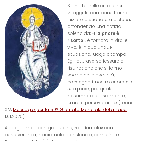
Stanotte, nelle città e nei
villaggi, le campane hanno
iniziato a suonare a distesa,
diffondendo una notizia
splendida: «
Il Signore è
risorto
», è tornato in vita, è
vivo, è in qualunque
situazione, luogo e tempo.
Egli, atttraverso fessure di
risurrezione che si fanno
spazio nelle oscurità,
consegna il nostro cuore alla
sua
pace
, pasquale,
«disarmata e disarmante,
umile e perseverante» (Leone
XIV,
Messagio per la 59
ª
Giornata Mondiale della Pace
,
1.01.2026).
Accogliamola con gratitudine, «abitiamola» con
perseveranza, irradiamola con slancio, come frate