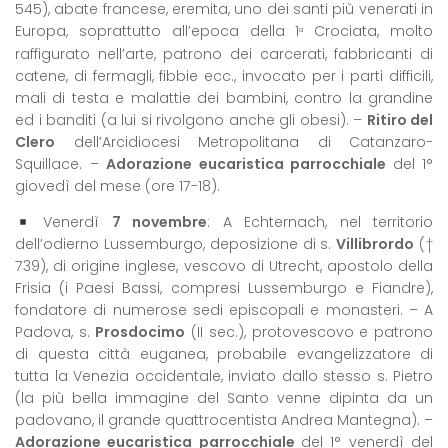
545), abate francese, eremita, uno dei santi più venerati in
Europa, soprattutto all’epoca della 1
Crociata, molto
ª
raffigurato nell’arte, patrono dei carcerati, fabbricanti di
catene, di fermagli, fibbie ecc., invocato per i parti difficili,
mali di testa e malattie dei bambini, contro la grandine
ed i banditi (a lui si rivolgono anche gli obesi). –
Ritiro del
Clero
dell’Arcidiocesi Metropolitana di Catanzaro-
Squillace. –
Adorazione eucaristica parrocchiale
del 1°
giovedì del mese (ore 17-18).
Venerdì
7 novembre
: A Echternach, nel territorio
dell’odierno Lussemburgo, deposizione di s.
Villibrordo
(†
739), di origine inglese, vescovo di Utrecht, apostolo della
Frisia (i Paesi Bassi, compresi Lussemburgo e Fiandre),
fondatore di numerose sedi episcopali e monasteri. – A
Padova, s.
Prosdocimo
(II sec.), protovescovo e patrono
di questa città euganea, probabile evangelizzatore di
tutta la Venezia occidentale, inviato dallo stesso s. Pietro
(la più bella immagine del Santo venne dipinta da un
padovano, il grande quattrocentista Andrea Mantegna). –
Adorazione eucaristica parrocchiale
del 1° venerdì del