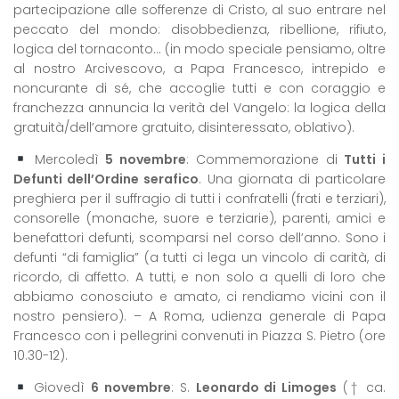
partecipazione alle sofferenze di Cristo, al suo entrare nel
peccato del mondo: disobbedienza, ribellione, rifiuto,
logica del tornaconto… (in modo speciale pensiamo, oltre
al nostro Arcivescovo, a Papa Francesco, intrepido e
noncurante di sé, che accoglie tutti e con coraggio e
franchezza annuncia la verità del Vangelo: la logica della
gratuità/dell’amore gratuito, disinteressato, oblativo).
Mercoledì
5
novembre
: Commemorazione di
Tutti i
Defunti dell’Ordine serafico
. Una giornata di particolare
preghiera per il suffragio di tutti i confratelli (frati e terziari),
consorelle (monache, suore e terziarie), parenti, amici e
benefattori defunti, scomparsi nel corso dell’anno. Sono i
defunti “di famiglia” (a tutti ci lega un vincolo di carità, di
ricordo, di affetto. A tutti, e non solo a quelli di loro che
abbiamo conosciuto e amato, ci rendiamo vicini con il
nostro pensiero). – A Roma, udienza generale di Papa
Francesco con i pellegrini convenuti in Piazza S. Pietro (ore
10.30-12).
Giovedì
6 novembre
: S.
Leonardo di Limoges
(† ca.