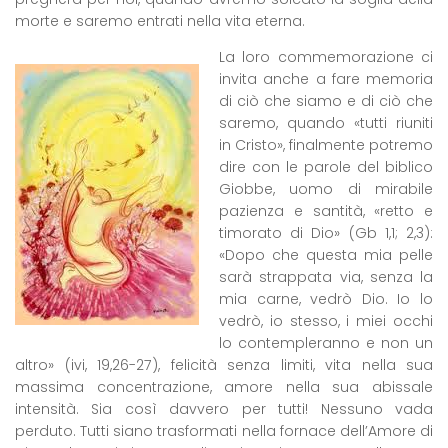
morte e saremo entrati nella vita eterna.
La loro commemorazione ci
invita anche a fare memoria
di ciò che siamo e di ciò che
saremo, quando «tutti riuniti
in Cristo», finalmente potremo
dire con le parole del biblico
Giobbe, uomo di mirabile
pazienza e santità, «retto e
timorato di Dio» (Gb 1,1; 2,3):
«Dopo che questa mia pelle
sarà strappata via, senza la
mia carne, vedrò Dio. Io lo
vedrò, io stesso, i miei occhi
lo contempleranno e non un
altro» (ivi, 19,26-27), felicità senza limiti, vita nella sua
massima concentrazione, amore nella sua abissale
intensità. Sia così davvero per tutti! Nessuno vada
perduto. Tutti siano trasformati nella fornace dell’Amore di