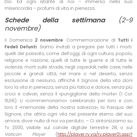
Dio. Ed ogni istante di noi – immerso nella sua
misericordia – profumi di vita in pienezza.
Schede della settimana
(2-9
novembre)
◊ Domenica
2 novembre
: Commemorazione di
Tutti i
Fedeli Defunti
. Siamo invitati a pregare per tutti i morti:
quelli del passato, come dell’oggi, di ogni cultura, popolo,
religione e nazione, quelli di tutte le guerre e di tutte le
violenze, morti sulle strade, negli ospedali, nelle case, nelle
piccole e grandi città, nel mare o nel deserto, senza
esclusione di nessuno, affinché il Signore della vita doni
loro la vita in pienezza, senza più fatica e dolore, senza più
croci e calvari, senza il «pungiglione della morte» (1 Cor
15,56). Li «commemoriamo» celebrando per loro e con
loro il «memoriale della nostra salvezza», la Pasqua del
Signore, che attira ogni vita nel presente eterno del suo
amore, dove nulla di noi va perduto. – Ci sintonizziamo su
Tv 2000, visibile sul canale digitale terrestre 28, o sul
Vatican Player
(
http://player.rv.va/rv.player01.asp?