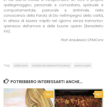
«pellegrinaggio», personale e comunitario, spirituale e
comportamentale, pastorale e dottrinale, nella
conoscenza della Parola di Dio nell’impegno della carità,
in attesa di essere «rapiti» nel «giorno senza tramonto»:
«pienezza dell’amore e delle buone opere» (Benedetto
XVI)
.
Piotr Anzulewicz OFMConv
Tag:
catanzaro
circoloculturalesanfrancesco
sacro-cuore
POTREBBERO INTERESSARTI ANCHE...
2
0