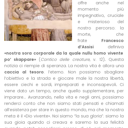
offre anche nel
momento più
impegnativo, cruciale
e misterioso del
nostro percorso: la
morte, che
frate
Francesco
d’Assisi
definiva
«nostra sora corporale da la quale nullu homo vivente
po’ skappare»
(
Cantico delle creature
, v. 12)
.
Questa
notizia ci riempie di speranza. La nostra vita è allora una
caccia al tesoro
: l’eterno. Non possiamo sbagliare
l’obiettivo e la strada e giocare male la nostra libertà,
essere ciechi e sordi, impreparati e inconsapevoli
.
Ci
viene dato un tempo, anche quello supplementare, per
imparare… Avanzando, nella vita e negli anni, possiamo
renderci conto che non siamo stati pensati e chiamati
all’esistenza per stare in questo mondo, ma che la nostra
meta è il «Dio vivente». Noi siamo “la sua gloria”: siamo la
sua gioia quando ci creava e saremo la sua felicità