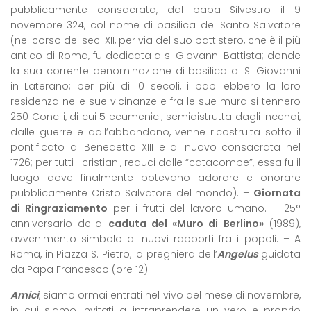
pubblicamente consacrata, dal papa Silvestro il 9
novembre 324, col nome di basilica del Santo Salvatore
(nel corso del sec. XII, per via del suo battistero, che è il più
antico di Roma, fu dedicata a s. Giovanni Battista; donde
la sua corrente denominazione di basilica di S. Giovanni
in Laterano; per più di 10 secoli, i papi ebbero la loro
residenza nelle sue vicinanze e fra le sue mura si tennero
250 Concili, di cui 5 ecumenici; semidistrutta dagli incendi,
dalle guerre e dall’abbandono, venne ricostruita sotto il
pontificato di Benedetto XIII e di nuovo consacrata nel
1726; per tutti i cristiani, reduci dalle “catacombe”, essa fu il
luogo dove finalmente potevano adorare e onorare
pubblicamente Cristo Salvatore del mondo). –
Giornata
di Ringraziamento
per i frutti del lavoro umano. – 25°
anniversario della
caduta del «Muro di Berlino»
(1989),
avvenimento simbolo di nuovi rapporti fra i popoli. – A
Roma, in Piazza S. Pietro, la preghiera dell’
Angelus
guidata
da Papa Francesco (ore 12).
Amici
, siamo ormai entrati nel vivo del mese di novembre,
in cui siamo invitati a intraprendere un vero e proprio