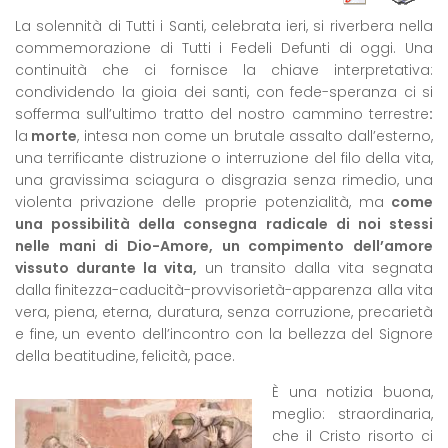
La solennità di Tutti i Santi, celebrata ieri, si riverbera nella
commemorazione di Tutti i Fedeli Defunti di oggi. Una
continuità che ci fornisce la chiave interpretativa:
condividendo la gioia dei santi, con fede-speranza ci si
sofferma sull’ultimo tratto del nostro cammino terrestre
:
la
morte
, intesa non come un brutale assalto dall’esterno,
una terrificante distruzione o interruzione del filo della vita,
una gravissima sciagura o disgrazia senza rimedio, una
violenta privazione delle proprie potenzialità, ma
come
una possibilità della consegna radicale di noi stessi
nelle mani di Dio-Amore, un compimento dell’amore
vissuto durante la vita,
un transito dalla vita segnata
dalla finitezza-caducità-provvisorietà-apparenza alla vita
vera, piena, eterna, duratura, senza corruzione, precarietà
e fine, un evento dell’incontro con la bellezza del Signore
della beatitudine, felicità, pace.
È una notizia buona,
meglio: straordinaria,
che il Cristo risorto ci