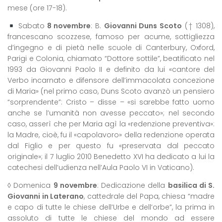
mese (ore 17-18).
Sabato
8 novembre
: B.
Giovanni Duns Scoto
(† 1308),
francescano scozzese, famoso per acume, sottigliezza
d’ingegno e di pietà nelle scuole di Canterbury, Oxford,
Parigi e Colonia, chiamato “Dottore sottile”, beatificato nel
1993 da Giovanni Paolo II e definito da lui «cantore del
Verbo incarnato e difensore dell’immacolata concezione
di Maria» (nel primo caso, Duns Scoto avanzò un pensiero
“sorprendente”: Cristo – disse – «si sarebbe fatto uomo
anche se l’umanità non avesse peccato»; nel secondo
caso, asserì che per Maria agì la «redenzione preventiva»:
la Madre, cioè, fu il «capolavoro» della redenzione operata
dal Figlio e per questo fu «preservata dal peccato
originale»; il 7 luglio 2010 Benedetto XVI ha dedicato a lui la
catechesi dell’udienza nell’Aula Paolo VI in Vaticano).
◊ Domenica
9 novembre
: Dedicazione della
basilica di S.
Giovanni in Laterano
, cattedrale del Papa, chiesa “madre
e capo di tutte le chiese dell’Urbe e dell’orbe”, la prima in
assoluto di tutte le chiese del mondo ad essere