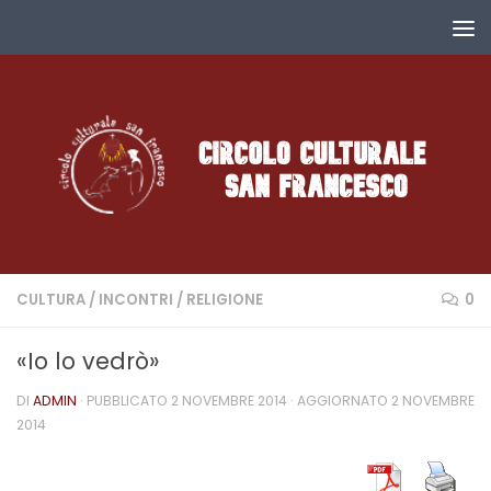
Salta al contenuto
CULTURA
/
INCONTRI
/
RELIGIONE
0
«Io lo vedrò»
DI
ADMIN
· PUBBLICATO
2 NOVEMBRE 2014
· AGGIORNATO
2 NOVEMBRE
2014