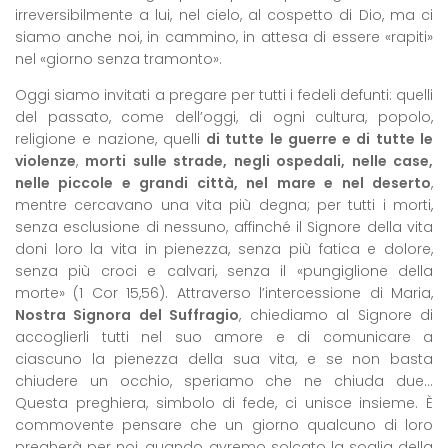
irreversibilmente a lui, nel cielo, al cospetto di Dio, ma ci
siamo anche noi, in cammino, in attesa di essere «rapiti»
nel «giorno senza tramonto».
Oggi siamo invitati a pregare per tutti i fedeli defunti: quelli
del passato, come dell’oggi, di ogni cultura, popolo,
religione e nazione, quelli
di tutte le guerre e di tutte le
violenze
,
morti sulle strade, negli ospedali, nelle case,
nelle piccole e grandi città, nel mare e nel deserto
,
mentre cercavano una vita più degna; per tutti i morti,
senza esclusione di nessuno, affinché il Signore della vita
doni loro la vita in pienezza, senza più fatica e dolore,
senza più croci e calvari, senza il «pungiglione della
morte» (1 Cor 15,56). Attraverso l’intercessione di Maria,
Nostra Signora del Suffragio
, chiediamo al Signore di
accoglierli tutti nel suo amore e di comunicare a
ciascuno la pienezza della sua vita, e se non basta
chiudere un occhio, speriamo che ne chiuda due…
Questa preghiera, simbolo di fede, ci unisce insieme. È
commovente pensare che un giorno qualcuno di loro
pregherà per noi, quando avremo solcato la soglia della