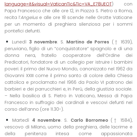
language=it&visual=VaticanTic&Tic=VA_E78IJEOT
) con
Papa Francesco che alle ore 12, in Piazza S. Pietro a Roma,
recita l’
Angelus
e alle ore 18 scende nelle Grotte Vaticane
per un momento di preghiera silenziosa per i sommi
pontefici defunti.
Lunedì
3 novembre
: S.
Martino de Porres
(† 1639),
peruviano, figlio di un “conquistatore” spagnolo e di una
donna nera, fratello cooperatore dell’Ordine dei
Predicatori, fondatore di un collegio per istruire i bambini
poveri: il primo del Nuovo Mondo, canonizzato nel 1962 da
Giovanni XXIII come il primo santo di colore della Chiesa
cattolica e proclamato nel 1966 da Paolo VI patrono dei
barbieri e dei parrucchieri e, in Perù, della giustizia sociale.
– Nella basilica di S. Pietro in Vaticano, Messa di Papa
Francesco in suffragio dei cardinali e vescovi defunti nel
corso dell’anno (ore 11.30-).
Martedì
4 novembre
: S.
Carlo Borromeo
(† 1584),
vescovo di Milano, uomo della preghiera, delle lacrime e
della penitenza intesa come appassionata