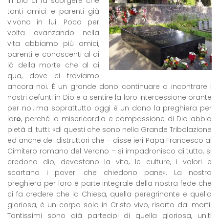
in Dio ci fa scorgere che
tanti amici e parenti già
vivono in lui. Poco per
volta avanzando nella
vita abbiamo più amici,
parenti e conoscenti al di
là della morte che al di
qua, dove ci troviamo
ancora noi. È un grande dono continuare a incontrare i
nostri defunti in Dio e a sentire la loro intercessione orante
per noi, ma soprattutto oggi è un dono la preghiera per
lor
o
, perché la misericordia e compassione di Dio abbia
pietà di tutti: «di questi che sono nella Grande Tribolazione
ed anche dei distruttori che – disse ieri Papa Francesco al
Cimitero romano del Verano – si impadronisco di tutto, si
credono dio, devastano la vita, le culture, i valori e
scartano i poveri che chiedono pane». La nostra
preghiera per loro è parte integrale della nostra fede che
ci fa credere che la Chiesa, quella peregrinante e quella
gloriosa, è un corpo solo in Cristo vivo, risorto dai morti.
Tantissimi sono già partecipi di quella gloriosa, uniti