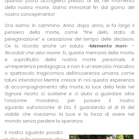
quando potrà accoglierci presso di sé, nel momento
della nostra morte. Siamo immortali fin dal giorno del
nostro concepimento!
Ora siamo in cammino. Anno dopo anno, si fa largo il
pensiero della morte, come “fine dello stato di
peregrinazione” e cessazione del tempo delle decisioni.
Ce lo ricorda anche un saluto: «
Memento mori
» –
Ricordati che devi morire
. Sì, questa memoria della morte,
e soprattutto della nostra morte personale, è
un’esperienza pedagogica, e non è un esercizio macabro
o spettacolo tragicomico dell’incoerenza umana, come
taluni intendono! Mentre cresce in noi questa esperienza
di accompagnamento alla morte, la luce della fede nel
Signore risorto ci sostiene e ci aiuta a guardare oltre
l’orizzonte mondano, per posare il nostro
sguardo sull’orizzonte di Dio. È guardando al di là del
visibile che riceviamo la luce e la forza di vivere nel
mondo senza perdere la speranza.
Il nostro sguardo posato