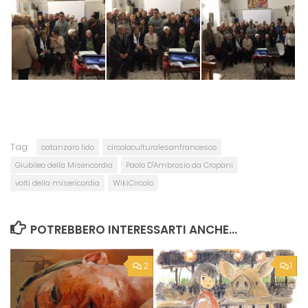
Tag:
catanzaro lido
circoloculturalesanfrancesco
Giubileo della Misericordia
Paolo D'Ambrosio da Cropani
volti della misericordia
WikiCircolo
POTREBBERO INTERESSARTI ANCHE...
2
1