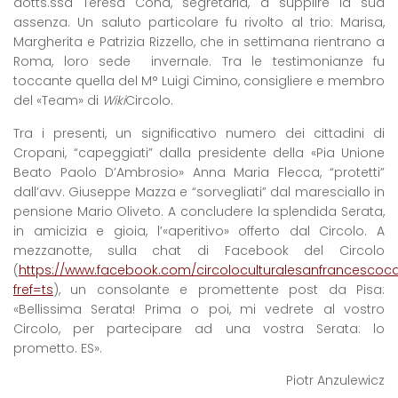
dotts.ssa Teresa Cona, segretaria, a supplire la sua
assenza. Un saluto particolare fu rivolto al trio: Marisa,
Margherita e Patrizia Rizzello, che in settimana rientrano a
Roma, loro sede invernale. Tra le testimonianze fu
toccante quella del M° Luigi Cimino, consigliere e membro
del «Team» di
Wiki
Circolo.
Tra i presenti, un significativo numero dei cittadini di
Cropani, “capeggiati” dalla presidente della «Pia Unione
Beato Paolo D’Ambrosio» Anna Maria Flecca, “protetti”
dall’avv. Giuseppe Mazza e “sorvegliati” dal maresciallo in
pensione Mario Oliveto. A concludere la splendida Serata,
in amicizia e gioia, l’«aperitivo» offerto dal Circolo. A
mezzanotte, sulla chat di Facebook del Circolo
(
https://www.facebook.com/circoloculturalesanfrancescoc
fref=ts
), un consolante e promettente post da Pisa:
«Bellissima Serata! Prima o poi, mi vedrete al vostro
Circolo, per partecipare ad una vostra Serata: lo
prometto. ES».
Piotr Anzulewicz