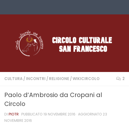
Salta al contenuto
CULTURA
/
INCONTRI
/
RELIGIONE
/
WIKICIRCOLO
2
Paolo d’Ambrosio da Cropani al
Circolo
DI
PIOTR
· PUBBLICATO
19 NOVEMBRE 2016
· AGGIORNATO
23
NOVEMBRE 2016