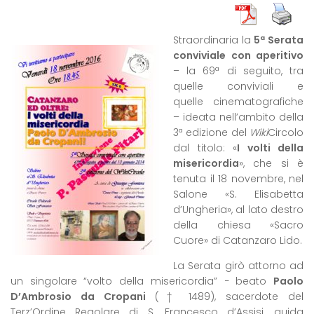
Straordinaria la
5ª Serata
conviviale con aperitivo
– la 69ª di seguito, tra
quelle conviviali e
quelle cinematografiche
– ideata nell’ambito della
3ª edizione del
Wiki
Circolo
dal titolo: «
I volti della
misericordia
», che si è
tenuta il 18 novembre, nel
Salone «S. Elisabetta
d’Ungheria», al lato destro
della chiesa «Sacro
Cuore» di Catanzaro Lido.
La Serata girò attorno ad
un singolare “volto della misericordia” − beato
Paolo
D’Ambrosio da Cropani
(† 1489), sacerdote del
Terz’Ordine Regolare di S. Francesco d’Assisi, guida