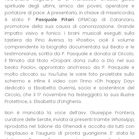
spirituale degli ultimi, amico dei poveri, operatore e
portatore di pace. A presentarlo, in chiave di misericordia,
è stato P.
Pasquale Pitari
OFMCap di Catanzaro,
promotore della sua causa di canonizzazione. Grande
impatto visivo e fonico: i brani musicali eseguiti sulla
tastiera da Pino Aversa; la «Positio», cioè il volume
comprendente la biografia documentata sul Beato e le
testimonianze, scritta da P. Pasquale e donata al Circolo;
il filmato dal titolo «Cropani dona culto a Dio nel suo
beato Paolo», approntato anch’esso da P. Pasquale e
molto cliccato su
YouTube
; le varie foto proiettate sullo
schermo e infine il video con l’inno «Oh happy Day»
dedicato a Elisabetta Guerrisi, socia e sostenitrice del
Circolo, che il 17 novembre ha festeggiato la sua illustre
Protettrice, s. Elisabetta d’Ungheria.
Non è mancata la voce dell’avv. Giuseppe Frontera,
curatore delle Serate, inviata ai presenti tramite
WhatsApp
,
riprodotta nel Salone da Ghenadi e accolta da tutti con
l’applauso e l’augurio di pronta guarigione. E’ stata la