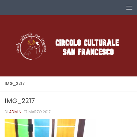
Salta al contenuto
IMG_2217
IMG_2217
DI
ADMIN
·
17 MARZO 2017