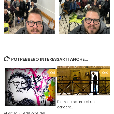
POTREBBERO INTERESSARTI ANCHE...
1
0
Dietro le sbarre di un
carcere…
Al via la 2ª edizione del