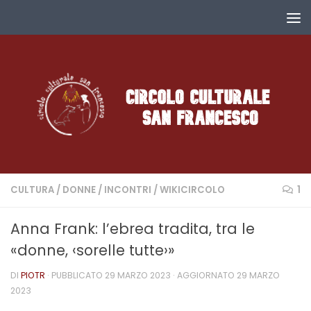
Salta al contenuto
CULTURA
/
DONNE
/
INCONTRI
/
WIKICIRCOLO
1
Anna Frank: l’ebrea tradita, tra le
«donne, ‹sorelle tutte›»
DI
PIOTR
· PUBBLICATO
29 MARZO 2023
· AGGIORNATO
29 MARZO
2023