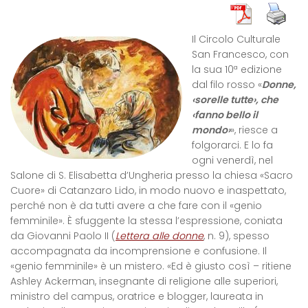
Il Circolo Culturale
San Francesco, con
la sua 10ª edizione
dal filo rosso «
Donne,
‹sorelle tutte›, che
‹fanno bello il
mondo›
», riesce a
folgorarci. E lo fa
ogni venerdì, nel
Salone di S. Elisabetta d’Ungheria presso la chiesa «Sacro
Cuore» di Catanzaro Lido, in modo nuovo e inaspettato,
perché non è da tutti avere a che fare con il «genio
femminile». È sfuggente la stessa l’espressione, coniata
da Giovanni Paolo II (
Lettera alle donne
, n. 9), spesso
accompagnata da incomprensione e confusione. Il
«genio femminile» è un mistero. «Ed è giusto così – ritiene
Ashley Ackerman, insegnante di religione alle superiori,
ministro del campus, oratrice e blogger, laureata in