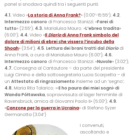
panel si snodava quindi tra i seguenti punti:
4.1.
Video «
La storia di Anna Frank?
» (0:00′-15:55′);
4.2
.
Intermezzo canoro
di Francesco Stanizzi: «
Farei di
tutto
» (2:55′);
4.3.
Marialuisa Mauro: «
L’ebrea
tradita
»
(6:00′);
4.4.
Video «
Il
Diario
di Anna Frank simbolo del
dolore di milioni di ebrei che vissero l’incubo della
Shoah
» (3:54′);
4.5
.
Lettura dei brani tratti dal
Diario
di
Anna Frank, a cura di Marialuisa Mauro (6:00′);
4.6.
Intermezzo canoro
di Francesco Stanizzi: «
Nuvole
» (3:02′);
4.7.
Consegna al Cantautore – da parte del presidente
Luigi Cimino e della sottosegretaria Lucia Scarpetta – di
un
Attestato di ringraziamento
insieme ad un ‘segno’;
4.8.
Maria Rita Talarico: «‹
E ho paura dei miei sogni› di
Wanda Półtawska
, sopravvissuta al lager femminile di
Ravensbrück, amica di Giovanni Paolo II» (5:00′);
4.9.
«
Canzone per la guerra in Ucraina
» di Stefano Syzer
Germanotta (3:04′)
I convenuti,
ascoltando e