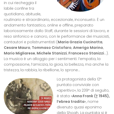
in cui riecheggia il
labile confine tra
quotidiano, abituale,
routinario e straordinario, eccezionale, inconsueto. È un
andamento fantastico, online e offline, preparato
laboriosamente dallo Staff, durante le sessioni di lavoro, e
reso sinfonico e canoro, con le performance dei musicisti,
cantautori e polistrumentisti (
Maria Grazia Cucinotta
,
Cesare Mauro
,
Tommaso Cristofaro
,
Amerigo Marino
,
Mario Migliarese
,
Michele Stanizzi
,
Francesco Stanizzi
…).
La musica è un alloggio per i sentimenti: l’empatia, la
compassione, l’amicizia, la gioia, la bellezza, ma anche la
tristezza, la rabbia, la ribellione, lo sprone…
La protagonista della 12ª
puntata conviviale con
«aperitivo», la 239ª di seguito,
è stata «
Anna Frank († 1945),
l’ebrea tradita
», nome
divenuto quasi eponimo
della Shoah. La puntata si è