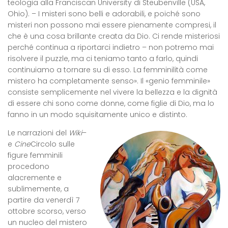
teologia alla Franciscan University di Steubenville (USA,
Ohio). – I misteri sono belli e adorabili, e poiché sono
misteri non possono mai essere pienamente compresi, il
che è una cosa brillante creata da Dio. Ci rende misteriosi
perché continua a riportarci indietro – non potremo mai
risolvere il puzzle, ma ci teniamo tanto a farlo, quindi
continuiamo a tornare su di esso. La femminilità come
mistero ha completamente senso». Il «genio femminile»
consiste semplicemente nel vivere la bellezza e la dignità
di essere chi sono come donne, come figlie di Dio, ma lo
fanno in un modo squisitamente unico e distinto.
Le narrazioni del
Wiki
–
e
Cine
Circolo sulle
figure femminili
procedono
alacremente e
sublimemente, a
partire da venerdì 7
ottobre scorso, verso
un nucleo del mistero