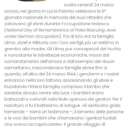
svolta venerdì 24 marzo
scorso, nel giorno in cui la Polonia celebrava la 5ª
giornata nazionale in memoria dei suoi cittadini che
salvavano gli ebrei durante l’occupazione tedesca
(
National Day of Remembrance of Poles Rescuing Jews
under German Occupation
). Tra di loro era la famiglia
Ulma: Józef e Wiktoria con i loro sei figli, più un settimo in
grembo alla madre. Gli Ulma, pur consapevoli del rischio
e nonostante le ristrettezze economiche, mossi dal
comandamento dell’amore e dall’esempio del «buon
samaritano», nascondevano famiglie ebree fino a
quando, all’alba del 24 marzo 1944, i gendarmi e i nazisti
entrarono nella loro fattoria, assassinando gli ebrei e
trucidando l’intera famiglia, compreso il bimbo che
sarebbe dovuto venire alla luce. I bambini erano
battezzati e coinvolti nella fede operosa dei genitori. Per il
nascituro vi fu il battesimo di sangue. «Si sentivano grida
tremende – narra un testimone –, il lamento delle persone
e le voci dei bambini che chiamavano i genitori fucilati.
Una scena raccapricciante». Il grande villaggio di