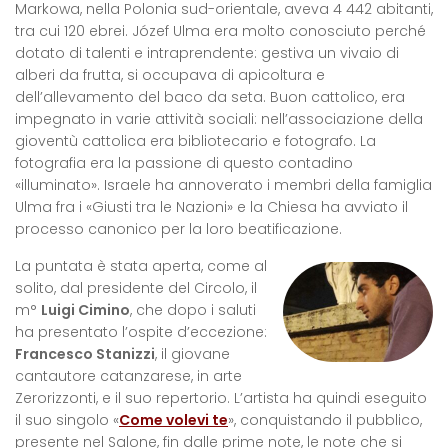
Markowa, nella Polonia sud-orientale, aveva 4 442 abitanti,
tra cui 120 ebrei. Józef Ulma era molto conosciuto perché
dotato di talenti e intraprendente: gestiva un vivaio di
alberi da frutta, si occupava di apicoltura e
dell’allevamento del baco da seta. Buon cattolico, era
impegnato in varie attività sociali: nell’associazione della
gioventù cattolica era bibliotecario e fotografo. La
fotografia era la passione di questo contadino
«illuminato». Israele ha annoverato i membri della famiglia
Ulma fra i «Giusti tra le Nazioni» e la Chiesa ha avviato il
processo canonico per la loro beatificazione.
La puntata è stata aperta, come al
solito, dal presidente del Circolo, il
m°
Luigi Cimino
, che dopo i saluti
ha presentato l’ospite d’eccezione:
Francesco Stanizzi
, il giovane
cantautore catanzarese, in arte
Zerorizzonti, e il suo repertorio. L’artista ha quindi eseguito
il suo singolo «
Come volevi te
», conquistando il pubblico,
presente nel Salone, fin dalle prime note, le note che si