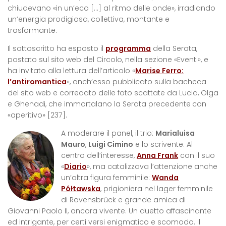
chiudevano «in un’eco […] al ritmo delle onde», irradiando
un’energia prodigiosa, collettiva, montante e
trasformante.
Il sottoscritto ha esposto il
programma
della Serata,
postato sul sito web del Circolo, nella sezione «Eventi», e
ha invitato alla lettura dell’articolo «
Marise Ferro:
l’antiromantica
», anch’esso pubblicato sulla bacheca
del sito web e corredato delle foto scattate da Lucia, Olga
e Ghenadi, che immortalano la Serata precedente
con
«aperitivo» [237].
A moderare il panel, il trio:
Marialuisa
Mauro
,
Luigi Cimino
e lo scrivente. Al
centro dell’interesse,
Anna Frank
con il suo
«
Diario
», ma catalizzava l’attenzione anche
un’altra figura femminile:
Wanda
Półtawska
, prigioniera nel lager femminile
di Ravensbrück e grande amica di
Giovanni Paolo II, ancora vivente. Un duetto affascinante
ed intrigante, per certi versi enigmatico e scomodo. Il