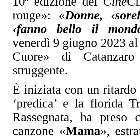
10ª edizione del
Cine
Ci
rouge»: «
Donne, ‹sorel
‹fanno bello il mond
venerdì 9 giugno 2023 al 
Cuore» di Catanzaro 
struggente.
È iniziata con un ritardo
‘predica’ e la florida T
Rassegnata, ha preso 
canzone «
Mama
», estr