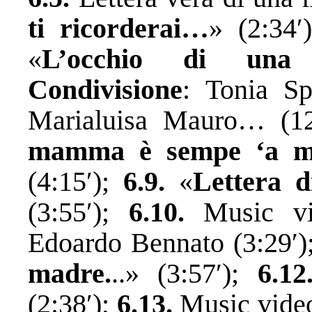
ti ricorderai…
» (2:34′
«
L’occhio di una
Condivisione
: Tonia Sp
Marialuisa Mauro… (12
mamma è sempe ‘a 
(4:15′);
6.9.
«
Lettera 
(3:55′);
6.10.
Music v
Edoardo Bennato (3:29′)
madre.
..» (3:57′);
6.12
(2:38′);
6.13.
Music vide