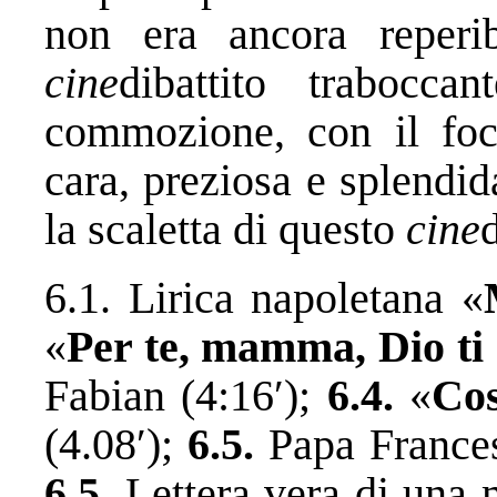
non era ancora reperib
cine
dibattito trabocca
commozione, con il foc
cara, preziosa e splendid
la scaletta di questo
cine
d
6.1. Lirica napoletana «
«
Per te, mamma, Dio ti 
Fabian (4:16′);
6.4.
«
Cos
(4.08′);
6.5.
Papa France
6.5.
Lettera vera di una m